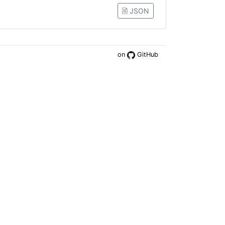
🗎 JSON
on
GitHub