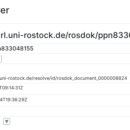
er
purl.uni-rostock.de/rosdok/ppn83
pn833048155
▼
k.uni-rostock.de/resolve/id/rosdok_document_0000008824
T09:14:31Z
4T19:36:29Z
▼