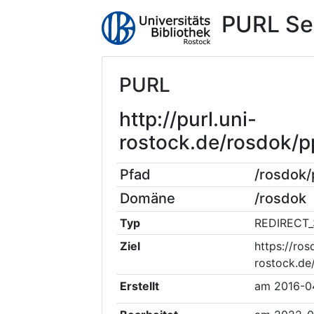
PURL Se
PURL
http://purl.uni-
rostock.de/rosdok/
Pfad
/rosdok
Domäne
/rosdok
Typ
REDIRECT_
Ziel
https://ros
rostock.d
Erstellt
am
2016-0