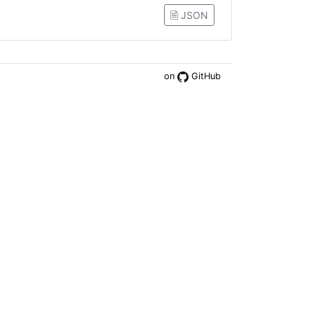
🗎 JSON
on
GitHub