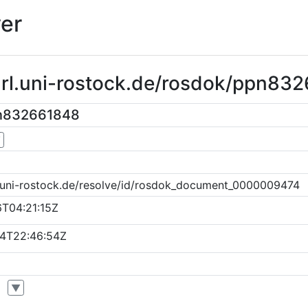
er
purl.uni-rostock.de/rosdok/ppn83
pn832661848
▼
k.uni-rostock.de/resolve/id/rosdok_document_0000009474
T04:21:15Z
4T22:46:54Z
▼