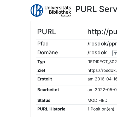
PURL Serv
PURL
http://
Pfad
/rosdok/p
Domäne
/rosdok
Typ
REDIRECT_302
Ziel
https://rosdo
Erstellt
am
2016-04-16
Bearbeitet
am
2022-05-0
Status
MODIFIED
PURL Historie
1
Position(en)