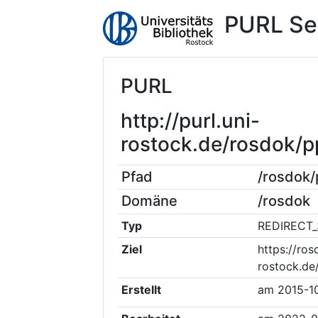
PURL Se
PURL
http://purl.uni-
rostock.de/rosdok/
Pfad
/rosdok
Domäne
/rosdok
Typ
REDIRECT_
Ziel
https://ros
rostock.d
Erstellt
am
2015-1