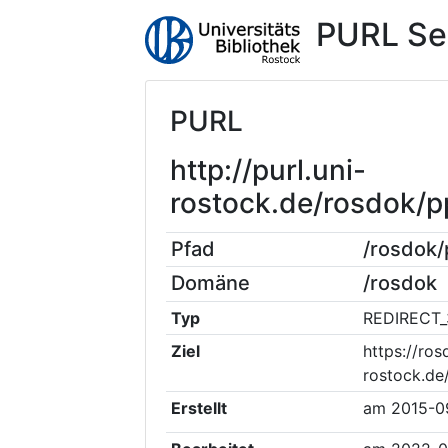
PURL Se
PURL
http://purl.uni-
rostock.de/rosdok/
Pfad
/rosdok
Domäne
/rosdok
Typ
REDIRECT_
Ziel
https://ros
rostock.d
Erstellt
am
2015-0