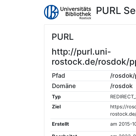
PURL Se
PURL
http://purl.uni-
rostock.de/rosdok
Pfad
/rosdok
Domäne
/rosdok
Typ
REDIRECT_
Ziel
https://ros
rostock.d
Erstellt
am
2015-1