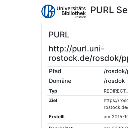
PURL Se
PURL
http://purl.uni-
rostock.de/rosdok/
Pfad
/rosdok
Domäne
/rosdok
Typ
REDIRECT_
Ziel
https://ros
rostock.d
Erstellt
am
2015-1