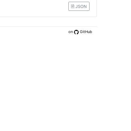
🗎 JSON
on
GitHub