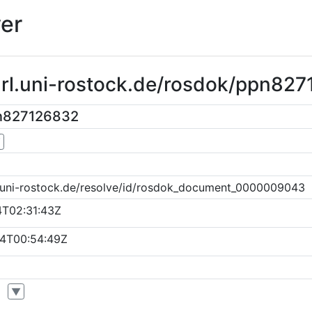
er
url.uni-rostock.de/rosdok/ppn82
n827126832
▼
k.uni-rostock.de/resolve/id/rosdok_document_0000009043
4T02:31:43Z
4T00:54:49Z
▼