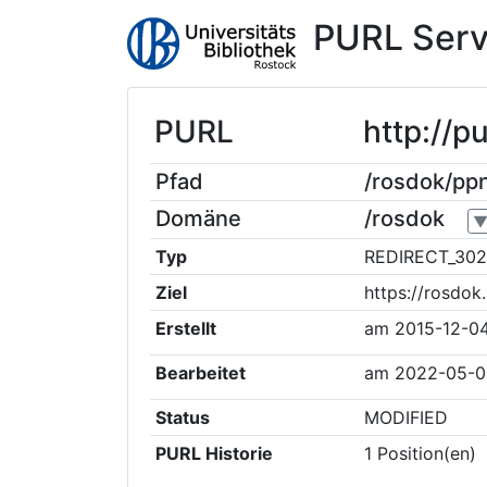
PURL Serv
PURL
http://p
Pfad
/rosdok/pp
Domäne
/rosdok
Typ
REDIRECT_302
Ziel
https://rosdo
Erstellt
am
2015-12-0
Bearbeitet
am
2022-05-0
Status
MODIFIED
PURL Historie
1
Position(en)