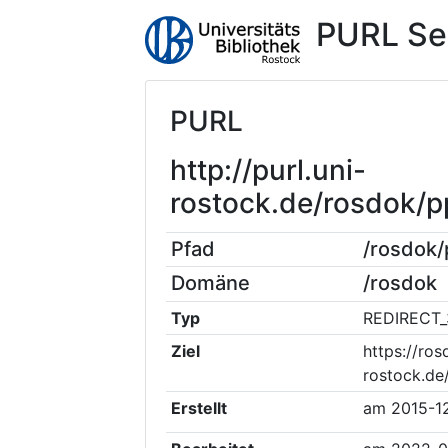
PURL Se
PURL
http://purl.uni-
rostock.de/rosdok/
Pfad
/rosdok
Domäne
/rosdok
Typ
REDIRECT_
Ziel
https://ros
rostock.d
Erstellt
am
2015-1