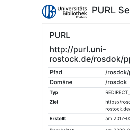
PURL Se
PURL
http://purl.uni-
rostock.de/rosdok
Pfad
/rosdok
Domäne
/rosdok
Typ
REDIRECT_
Ziel
https://ros
rostock.de
Erstellt
am
2017-0