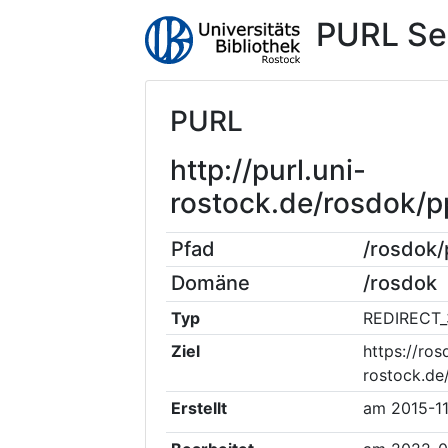
PURL Se
PURL
http://purl.uni-
rostock.de/rosdok
Pfad
/rosdok
Domäne
/rosdok
Typ
REDIRECT_
Ziel
https://ros
rostock.de
Erstellt
am
2015-1