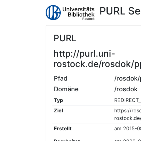
PURL Se
PURL
http://purl.uni-
rostock.de/rosdok
Pfad
/rosdok
Domäne
/rosdok
Typ
REDIRECT_
Ziel
https://ros
rostock.d
Erstellt
am
2015-0