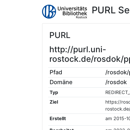
PURL Se
PURL
http://purl.uni-
rostock.de/rosdok
Pfad
/rosdok
Domäne
/rosdok
Typ
REDIRECT_
Ziel
https://ros
rostock.d
Erstellt
am
2015-1