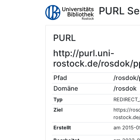
PURL Se
PURL
http://purl.uni-
rostock.de/rosdok/
Pfad
/rosdok
Domäne
/rosdok
Typ
REDIRECT_
Ziel
https://ros
rostock.d
Erstellt
am
2015-0