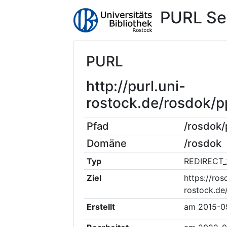
PURL Se
PURL
http://purl.uni-
rostock.de/rosdok
Pfad
/rosdok
Domäne
/rosdok
Typ
REDIRECT_
Ziel
https://ros
rostock.d
Erstellt
am
2015-0