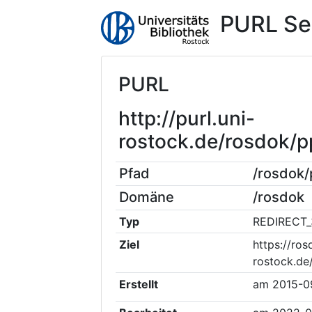
PURL Se
PURL
http://purl.uni-
rostock.de/rosdok/
Pfad
/rosdok
Domäne
/rosdok
Typ
REDIRECT_
Ziel
https://ros
rostock.d
Erstellt
am
2015-0