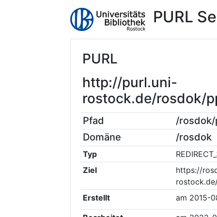
PURL Se
PURL
http://purl.uni-
rostock.de/rosdok/
Pfad
/rosdok
Domäne
/rosdok
Typ
REDIRECT_
Ziel
https://ros
rostock.d
Erstellt
am
2015-0