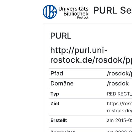
PURL Se
PURL
http://purl.uni-
rostock.de/rosdok/
Pfad
/rosdok
Domäne
/rosdok
Typ
REDIRECT_
Ziel
https://ros
rostock.de
Erstellt
am
2015-0