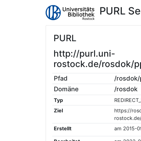
PURL Se
PURL
http://purl.uni-
rostock.de/rosdok/
Pfad
/rosdok
Domäne
/rosdok
Typ
REDIRECT_
Ziel
https://ros
rostock.d
Erstellt
am
2015-0