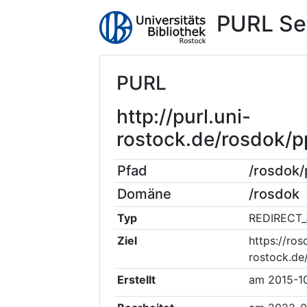
PURL Se
PURL
http://purl.uni-
rostock.de/rosdok/
Pfad
/rosdok
Domäne
/rosdok
Typ
REDIRECT_
Ziel
https://ros
rostock.de
Erstellt
am
2015-1