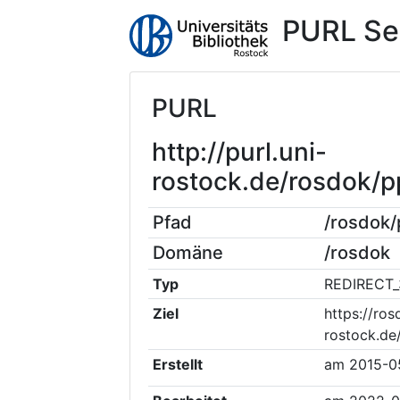
PURL Se
PURL
http://purl.uni-
rostock.de/rosdok/
Pfad
/rosdok
Domäne
/rosdok
Typ
REDIRECT_
Ziel
https://ros
rostock.d
Erstellt
am
2015-0