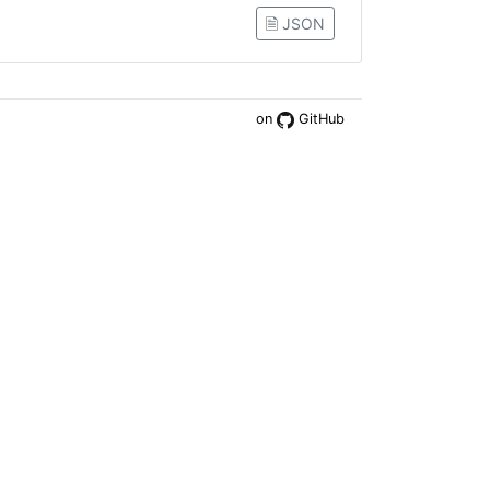
🗎 JSON
on
GitHub