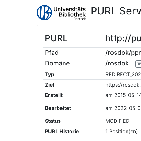
PURL Serv
PURL
http://
Pfad
/rosdok/p
Domäne
/rosdok
Typ
REDIRECT_302
Ziel
https://rosdo
Erstellt
am
2015-05-1
Bearbeitet
am
2022-05-0
Status
MODIFIED
PURL Historie
1
Position(en)