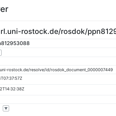
er
purl.uni-rostock.de/rosdok/ppn81
pn812953088
▼
k.uni-rostock.de/resolve/id/rosdok_document_0000007449
4T07:37:57Z
2T14:32:38Z
▼