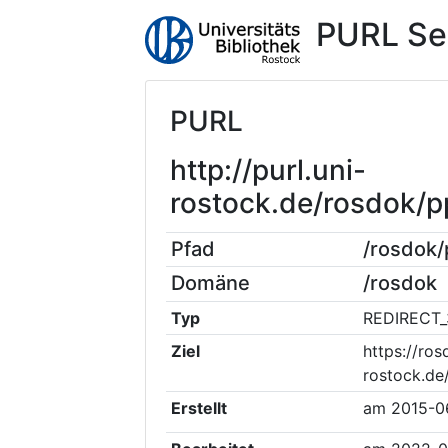
PURL Se
PURL
http://purl.uni-
rostock.de/rosdok
Pfad
/rosdok
Domäne
/rosdok
Typ
REDIRECT_
Ziel
https://ros
rostock.d
Erstellt
am
2015-0