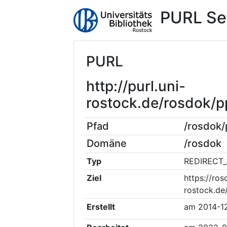
PURL Se
PURL
http://purl.uni-
rostock.de/rosdok
Pfad
/rosdok
Domäne
/rosdok
Typ
REDIRECT_
Ziel
https://ros
rostock.de
Erstellt
am
2014-1