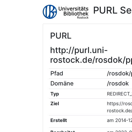
PURL Se
PURL
http://purl.uni-
rostock.de/rosdok/
Pfad
/rosdok
Domäne
/rosdok
Typ
REDIRECT_
Ziel
https://ros
rostock.d
Erstellt
am
2014-1