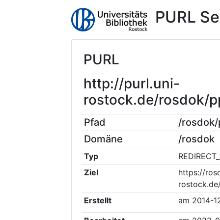
PURL Se
PURL
http://purl.uni-
rostock.de/rosdok
Pfad
/rosdok
Domäne
/rosdok
Typ
REDIRECT_
Ziel
https://ros
rostock.d
Erstellt
am
2014-1