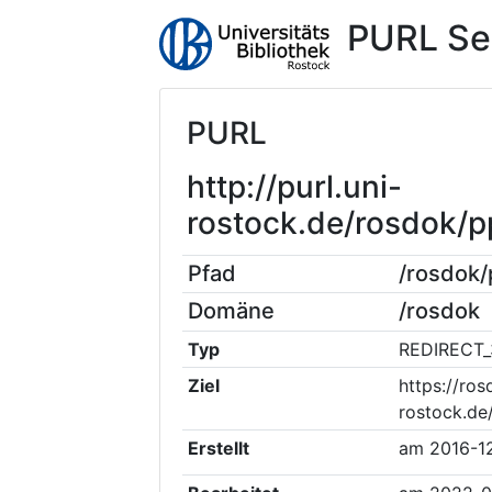
PURL Se
PURL
http://purl.uni-
rostock.de/rosdok/
Pfad
/rosdok
Domäne
/rosdok
Typ
REDIRECT_
Ziel
https://ros
rostock.d
Erstellt
am
2016-1