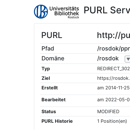
PURL Serv
PURL
http://p
Pfad
/rosdok/p
Domäne
/rosdok
Typ
REDIRECT_302
Ziel
https://rosdo
Erstellt
am
2014-11-25
Bearbeitet
am
2022-05-0
Status
MODIFIED
PURL Historie
1
Position(en)