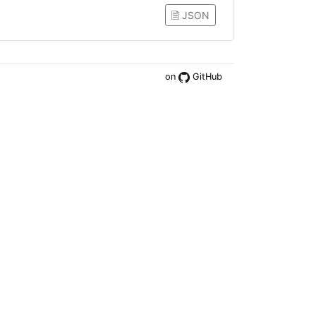
🗎 JSON
on
GitHub