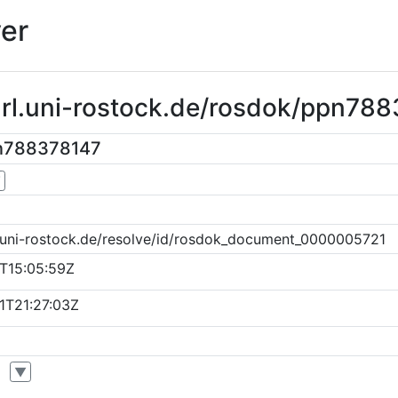
er
url.uni-rostock.de/rosdok/ppn78
pn788378147
▼
k.uni-rostock.de/resolve/id/rosdok_document_0000005721
T15:05:59Z
1T21:27:03Z
▼