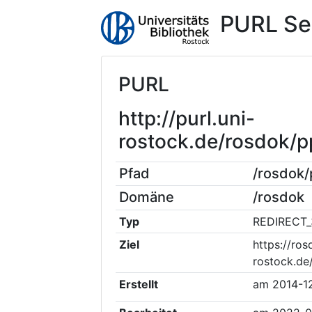
PURL Se
PURL
http://purl.uni-
rostock.de/rosdok
Pfad
/rosdok
Domäne
/rosdok
Typ
REDIRECT_
Ziel
https://ros
rostock.d
Erstellt
am
2014-1