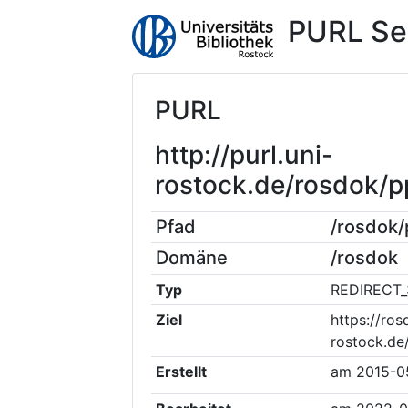
PURL Se
PURL
http://purl.uni-
rostock.de/rosdok
Pfad
/rosdok
Domäne
/rosdok
Typ
REDIRECT_
Ziel
https://ros
rostock.de
Erstellt
am
2015-0