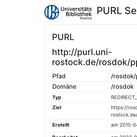
PURL Se
PURL
http://purl.uni-
rostock.de/rosdok
Pfad
/rosdok
Domäne
/rosdok
Typ
REDIRECT_
Ziel
https://ros
rostock.d
Erstellt
am
2015-0