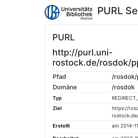
PURL Se
PURL
http://purl.uni-
rostock.de/rosdok/
Pfad
/rosdok
Domäne
/rosdok
Typ
REDIRECT_
Ziel
https://ros
rostock.d
Erstellt
am
2014-1