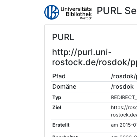
PURL Se
PURL
http://purl.uni-
rostock.de/rosdok/
Pfad
/rosdok
Domäne
/rosdok
Typ
REDIRECT_
Ziel
https://ros
rostock.de
Erstellt
am
2015-0