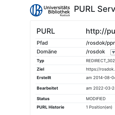
PURL Serv
PURL
http://
Pfad
/rosdok/p
Domäne
/rosdok
Typ
REDIRECT_302
Ziel
https://rosdo
Erstellt
am
2014-08-0
Bearbeitet
am
2022-03-2
Status
MODIFIED
PURL Historie
1
Position(en)