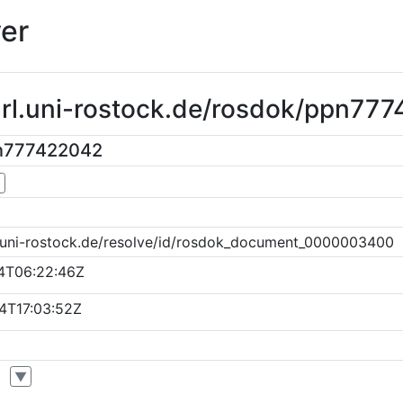
er
purl.uni-rostock.de/rosdok/ppn77
pn777422042
▼
k.uni-rostock.de/resolve/id/rosdok_document_0000003400
4T06:22:46Z
4T17:03:52Z
▼