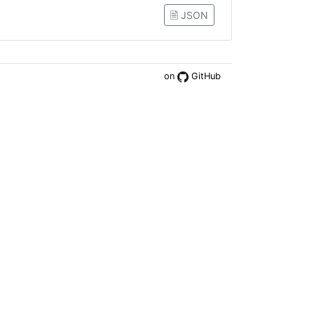
🗎 JSON
on
GitHub