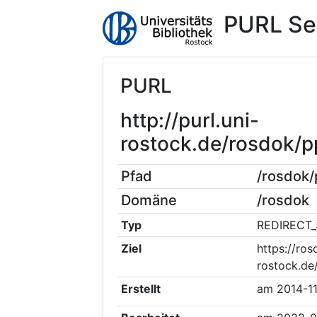
PURL Se
PURL
http://purl.uni-
rostock.de/rosdok/
Pfad
/rosdok
Domäne
/rosdok
Typ
REDIRECT_
Ziel
https://ros
rostock.d
Erstellt
am
2014-1