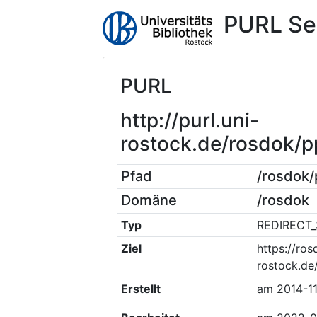
PURL Se
PURL
http://purl.uni-
rostock.de/rosdok/
Pfad
/rosdok
Domäne
/rosdok
Typ
REDIRECT_
Ziel
https://ros
rostock.d
Erstellt
am
2014-1