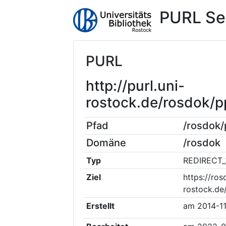
PURL Se
PURL
http://purl.uni-
rostock.de/rosdok/
Pfad
/rosdok
Domäne
/rosdok
Typ
REDIRECT_
Ziel
https://ros
rostock.d
Erstellt
am
2014-11