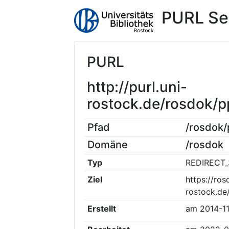
PURL Se
PURL
http://purl.uni-
rostock.de/rosdok/
Pfad
/rosdok
Domäne
/rosdok
Typ
REDIRECT_
Ziel
https://ros
rostock.d
Erstellt
am
2014-1