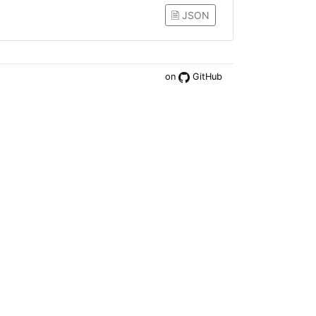
🗎 JSON
on
GitHub