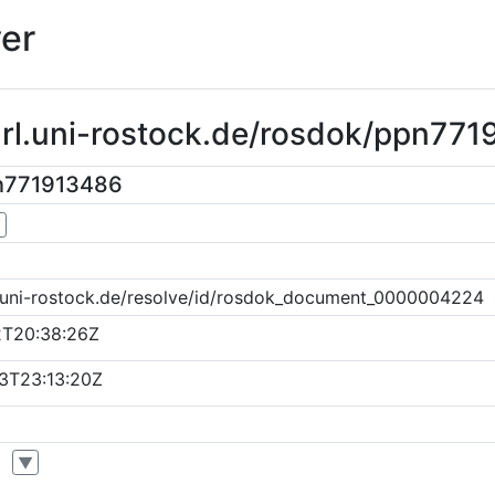
er
url.uni-rostock.de/rosdok/ppn77
n771913486
▼
k.uni-rostock.de/resolve/id/rosdok_document_0000004224
2T20:38:26Z
3T23:13:20Z
▼