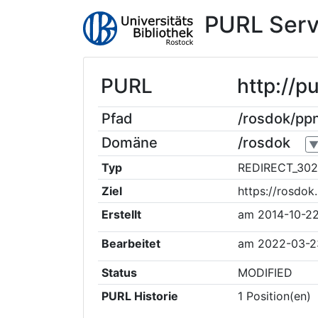
PURL Serv
PURL
http://p
Pfad
/rosdok/pp
Domäne
/rosdok
Typ
REDIRECT_302
Ziel
https://rosdo
Erstellt
am
2014-10-2
Bearbeitet
am
2022-03-2
Status
MODIFIED
PURL Historie
1
Position(en)