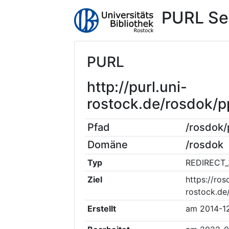
PURL Se
PURL
http://purl.uni-
rostock.de/rosdok/
Pfad
/rosdok
Domäne
/rosdok
Typ
REDIRECT_
Ziel
https://ros
rostock.d
Erstellt
am
2014-1