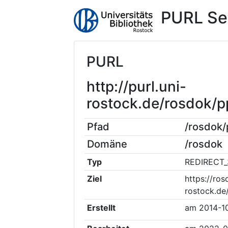
PURL Se
PURL
http://purl.uni-
rostock.de/rosdok/
Pfad
/rosdok
Domäne
/rosdok
Typ
REDIRECT_
Ziel
https://ros
rostock.de
Erstellt
am
2014-1