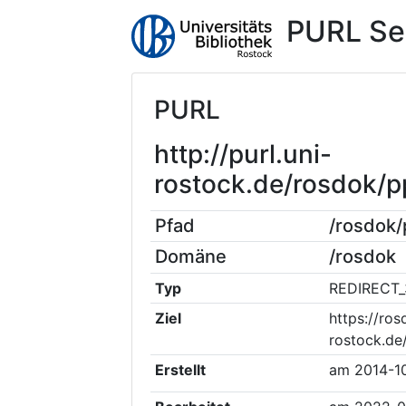
PURL Se
PURL
http://purl.uni-
rostock.de/rosdok/
Pfad
/rosdok
Domäne
/rosdok
Typ
REDIRECT_
Ziel
https://ros
rostock.d
Erstellt
am
2014-1