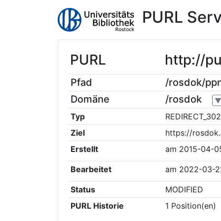
PURL Serv
PURL
http://p
Pfad
/rosdok/pp
Domäne
/rosdok
Typ
REDIRECT_302
Ziel
https://rosdok
Erstellt
am
2015-04-0
Bearbeitet
am
2022-03-2
Status
MODIFIED
PURL Historie
1
Position(en)