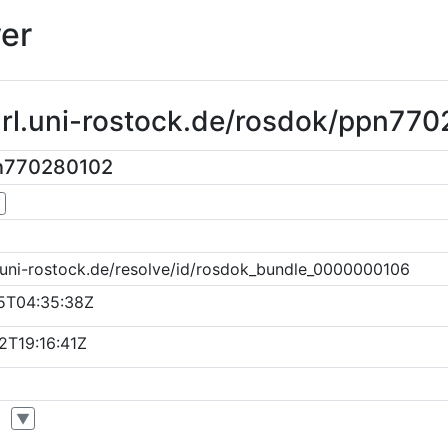
er
url.uni-rostock.de/rosdok/ppn77
n770280102
▼
.uni-rostock.de/resolve/id/rosdok_bundle_0000000106
5T04:35:38Z
2T19:16:41Z
▼