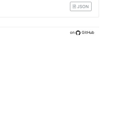
🗎 JSON
on
GitHub