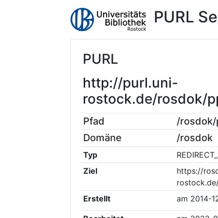
PURL Se
PURL
http://purl.uni-
rostock.de/rosdok
Pfad
/rosdok
Domäne
/rosdok
Typ
REDIRECT_
Ziel
https://ros
rostock.d
Erstellt
am
2014-1