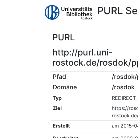
PURL Se
PURL
http://purl.uni-
rostock.de/rosdok
Pfad
/rosdok
Domäne
/rosdok
Typ
REDIRECT_
Ziel
https://ros
rostock.de
Erstellt
am
2015-0