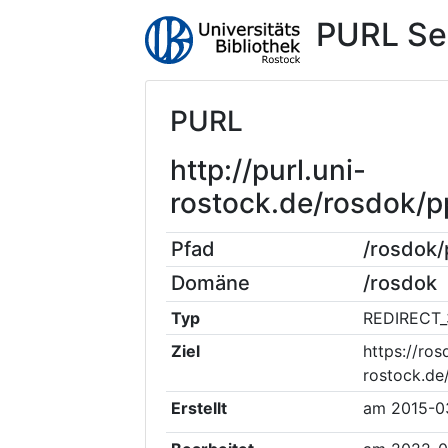
PURL Se
PURL
http://purl.uni-
rostock.de/rosdok
Pfad
/rosdok
Domäne
/rosdok
Typ
REDIRECT_
Ziel
https://ros
rostock.d
Erstellt
am
2015-0