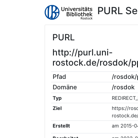
PURL Se
PURL
http://purl.uni-
rostock.de/rosdok
Pfad
/rosdok
Domäne
/rosdok
Typ
REDIRECT_
Ziel
https://ros
rostock.de
Erstellt
am
2015-0