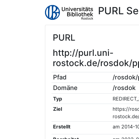
PURL Se
PURL
http://purl.uni-
rostock.de/rosdok/
Pfad
/rosdok
Domäne
/rosdok
Typ
REDIRECT_
Ziel
https://ros
rostock.de
Erstellt
am
2014-1