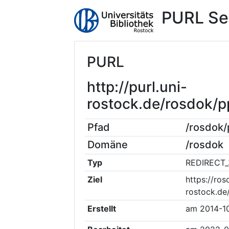
PURL Se
PURL
http://purl.uni-
rostock.de/rosdok/
Pfad
/rosdok
Domäne
/rosdok
Typ
REDIRECT_
Ziel
https://ros
rostock.d
Erstellt
am
2014-1