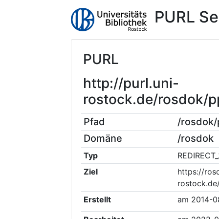
PURL Se
PURL
http://purl.uni-
rostock.de/rosdok
Pfad
/rosdok
Domäne
/rosdok
Typ
REDIRECT_
Ziel
https://ros
rostock.d
Erstellt
am
2014-0